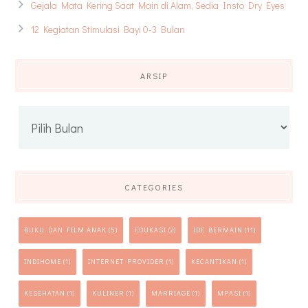
Gejala Mata Kering Saat Main di Alam, Sedia Insto Dry Eyes
12 Kegiatan Stimulasi Bayi 0-3 Bulan
ARSIP
Arsip
CATEGORIES
BUKU DAN FILM ANAK
(5)
EDUKASI
(2)
IDE BERMAIN
(11)
INDIHOME
(1)
INTERNET PROVIDER
(1)
KECANTIKAN
(1)
KESEHATAN
(1)
KULINER
(1)
MARRIAGE
(1)
MPASI
(1)