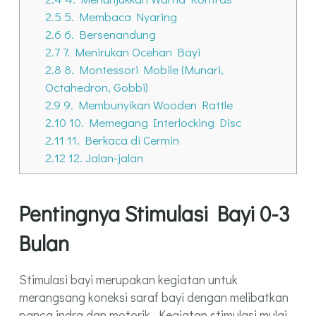
2.5
5. Membaca Nyaring
2.6
6. Bersenandung
2.7
7. Menirukan Ocehan Bayi
2.8
8. Montessori Mobile (Munari,
Octahedron, Gobbi)
2.9
9. Membunyikan Wooden Rattle
2.10
10. Memegang Interlocking Disc
2.11
11. Berkaca di Cermin
2.12
12. Jalan-jalan
Pentingnya Stimulasi Bayi 0-3
Bulan
Stimulasi bayi merupakan kegiatan untuk
merangsang koneksi saraf bayi dengan melibatkan
panca indra dan motorik. Kegiatan stimulasi mulai